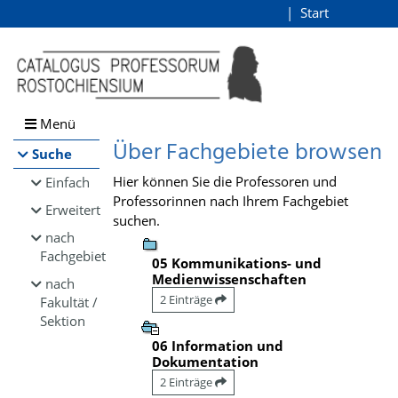
Browsen
Start
Login
direkt zum Inhalt
Menü
Über Fachgebiete browsen
Suche
Hier können Sie die Professoren und
Einfach
Professorinnen nach Ihrem Fachgebiet
Erweitert
suchen.
nach
Fachgebiet
05 Kommunikations- und
Medienwissenschaften
nach
2 Einträge
Fakultät /
Sektion
06 Information und
Dokumentation
2 Einträge