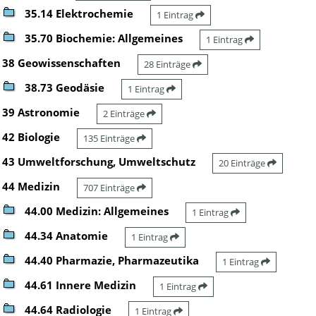
35.14 Elektrochemie
1 Eintrag
35.70 Biochemie: Allgemeines
1 Eintrag
38 Geowissenschaften
28 Einträge
38.73 Geodäsie
1 Eintrag
39 Astronomie
2 Einträge
42 Biologie
135 Einträge
43 Umweltforschung, Umweltschutz
20 Einträge
44 Medizin
707 Einträge
44.00 Medizin: Allgemeines
1 Eintrag
44.34 Anatomie
1 Eintrag
44.40 Pharmazie, Pharmazeutika
1 Eintrag
44.61 Innere Medizin
1 Eintrag
44.64 Radiologie
1 Eintrag