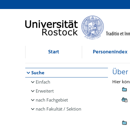
Browsen
direkt zum Inhalt
Start
Personenindex
Über
Suche
Hier kön
Einfach
Erweitert
nach Fachgebiet
nach Fakultät / Sektion