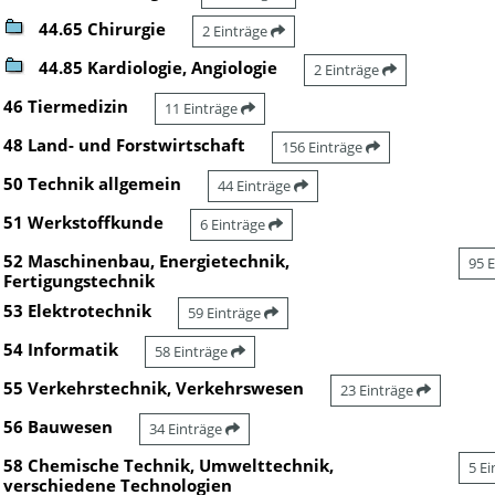
44.65 Chirurgie
2 Einträge
44.85 Kardiologie, Angiologie
2 Einträge
46 Tiermedizin
11 Einträge
48 Land- und Forstwirtschaft
156 Einträge
50 Technik allgemein
44 Einträge
51 Werkstoffkunde
6 Einträge
52 Maschinenbau, Energietechnik,
95 
Fertigungstechnik
53 Elektrotechnik
59 Einträge
54 Informatik
58 Einträge
55 Verkehrstechnik, Verkehrswesen
23 Einträge
56 Bauwesen
34 Einträge
58 Chemische Technik, Umwelttechnik,
5 E
verschiedene Technologien