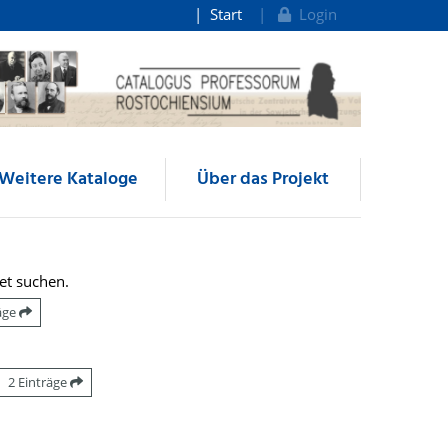
Start
Login
Weitere Kataloge
Über das Projekt
et suchen.
räge
2 Einträge