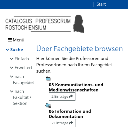
Browsen
Start
Login
direkt zum Inhalt
Menü
Über Fachgebiete browsen
Suche
Hier können Sie die Professoren und
Einfach
Professorinnen nach Ihrem Fachgebiet
Erweitert
suchen.
nach
Fachgebiet
05 Kommunikations- und
Medienwissenschaften
nach
2 Einträge
Fakultät /
Sektion
06 Information und
Dokumentation
2 Einträge