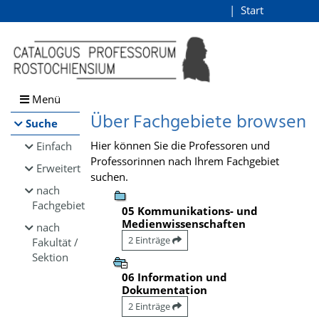
Browsen
Start
Login
direkt zum Inhalt
Menü
Über Fachgebiete browsen
Suche
Hier können Sie die Professoren und
Einfach
Professorinnen nach Ihrem Fachgebiet
Erweitert
suchen.
nach
Fachgebiet
05 Kommunikations- und
Medienwissenschaften
nach
2 Einträge
Fakultät /
Sektion
06 Information und
Dokumentation
2 Einträge