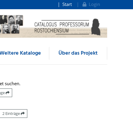
Start
Login
Weitere Kataloge
Über das Projekt
et suchen.
räge
2 Einträge