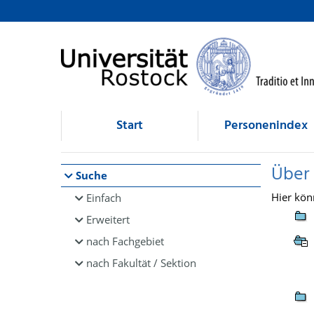
Browsen
direkt zum Inhalt
Start
Personenindex
Über
Suche
Hier kön
Einfach
Erweitert
nach Fachgebiet
nach Fakultät / Sektion