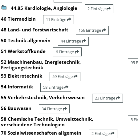
44.85 Kardiologie, Angiologie
2 Einträge
46 Tiermedizin
11 Einträge
48 Land- und Forstwirtschaft
156 Einträge
50 Technik allgemein
44 Einträge
51 Werkstoffkunde
6 Einträge
52 Maschinenbau, Energietechnik,
95 
Fertigungstechnik
53 Elektrotechnik
59 Einträge
54 Informatik
58 Einträge
55 Verkehrstechnik, Verkehrswesen
23 Einträge
56 Bauwesen
34 Einträge
58 Chemische Technik, Umwelttechnik,
5 E
verschiedene Technologien
70 Sozialwissenschaften allgemein
2 Einträge