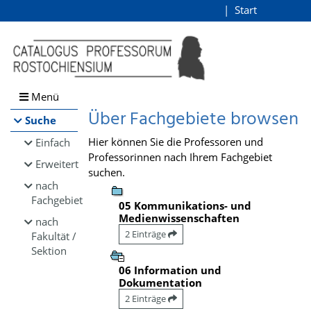
Browsen
Start
Login
direkt zum Inhalt
Menü
Über Fachgebiete browsen
Suche
Hier können Sie die Professoren und
Einfach
Professorinnen nach Ihrem Fachgebiet
Erweitert
suchen.
nach
Fachgebiet
05 Kommunikations- und
Medienwissenschaften
nach
2 Einträge
Fakultät /
Sektion
06 Information und
Dokumentation
2 Einträge