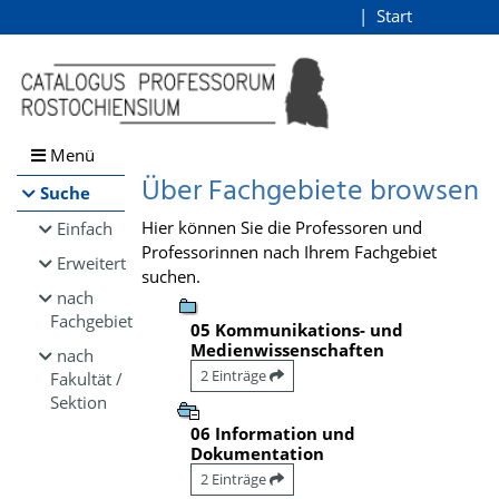
Browsen
Start
Login
direkt zum Inhalt
Menü
Über Fachgebiete browsen
Suche
Hier können Sie die Professoren und
Einfach
Professorinnen nach Ihrem Fachgebiet
Erweitert
suchen.
nach
Fachgebiet
05 Kommunikations- und
Medienwissenschaften
nach
2 Einträge
Fakultät /
Sektion
06 Information und
Dokumentation
2 Einträge