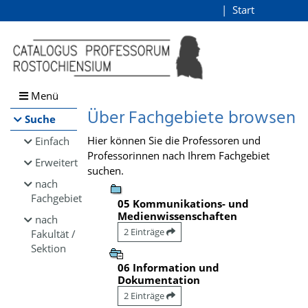
Browsen
Start
Login
direkt zum Inhalt
Menü
Über Fachgebiete browsen
Suche
Hier können Sie die Professoren und
Einfach
Professorinnen nach Ihrem Fachgebiet
Erweitert
suchen.
nach
Fachgebiet
05 Kommunikations- und
Medienwissenschaften
nach
2 Einträge
Fakultät /
Sektion
06 Information und
Dokumentation
2 Einträge