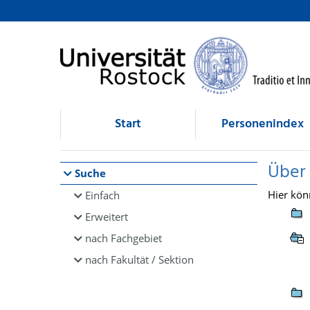
Browsen
direkt zum Inhalt
Start
Personenindex
Über
Suche
Hier kön
Einfach
Erweitert
nach Fachgebiet
nach Fakultät / Sektion