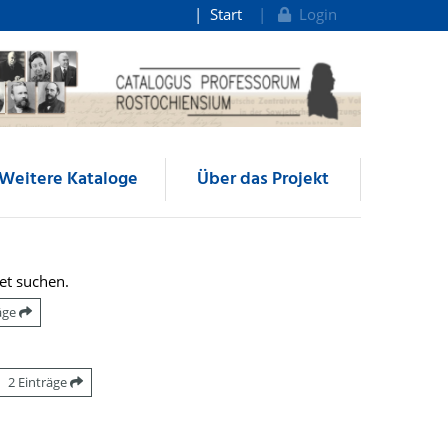
Start
Login
Weitere Kataloge
Über das Projekt
et suchen.
räge
2 Einträge