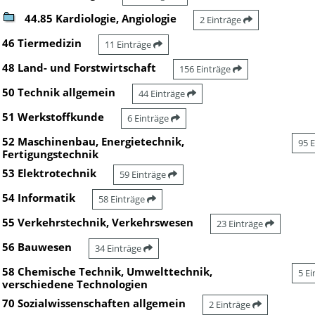
44.85 Kardiologie, Angiologie
2 Einträge
46 Tiermedizin
11 Einträge
48 Land- und Forstwirtschaft
156 Einträge
50 Technik allgemein
44 Einträge
51 Werkstoffkunde
6 Einträge
52 Maschinenbau, Energietechnik,
95 
Fertigungstechnik
53 Elektrotechnik
59 Einträge
54 Informatik
58 Einträge
55 Verkehrstechnik, Verkehrswesen
23 Einträge
56 Bauwesen
34 Einträge
58 Chemische Technik, Umwelttechnik,
5 E
verschiedene Technologien
70 Sozialwissenschaften allgemein
2 Einträge