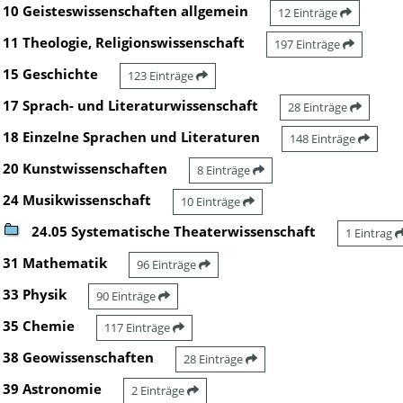
10 Geisteswissenschaften allgemein
12 Einträge
11 Theologie, Religionswissenschaft
197 Einträge
15 Geschichte
123 Einträge
17 Sprach- und Literaturwissenschaft
28 Einträge
18 Einzelne Sprachen und Literaturen
148 Einträge
20 Kunstwissenschaften
8 Einträge
24 Musikwissenschaft
10 Einträge
24.05 Systematische Theaterwissenschaft
1 Eintrag
31 Mathematik
96 Einträge
33 Physik
90 Einträge
35 Chemie
117 Einträge
38 Geowissenschaften
28 Einträge
39 Astronomie
2 Einträge