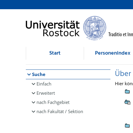
Browsen
direkt zum Inhalt
Start
Personenindex
Über
Suche
Hier kön
Einfach
Erweitert
nach Fachgebiet
nach Fakultät / Sektion