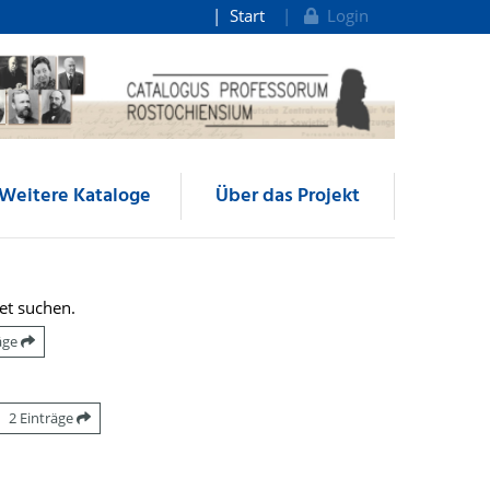
Start
Login
Weitere Kataloge
Über das Projekt
et suchen.
räge
2 Einträge