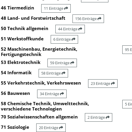
46 Tiermedizin
11 Einträge
48 Land- und Forstwirtschaft
156 Einträge
50 Technik allgemein
44 Einträge
51 Werkstoffkunde
6 Einträge
52 Maschinenbau, Energietechnik,
95 
Fertigungstechnik
53 Elektrotechnik
59 Einträge
54 Informatik
58 Einträge
55 Verkehrstechnik, Verkehrswesen
23 Einträge
56 Bauwesen
34 Einträge
58 Chemische Technik, Umwelttechnik,
5 E
verschiedene Technologien
70 Sozialwissenschaften allgemein
2 Einträge
71 Soziologie
20 Einträge