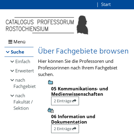
Browsen
Start
Login
direkt zum Inhalt
Menü
Über Fachgebiete browsen
Suche
Hier können Sie die Professoren und
Einfach
Professorinnen nach Ihrem Fachgebiet
Erweitert
suchen.
nach
Fachgebiet
05 Kommunikations- und
Medienwissenschaften
nach
2 Einträge
Fakultät /
Sektion
06 Information und
Dokumentation
2 Einträge