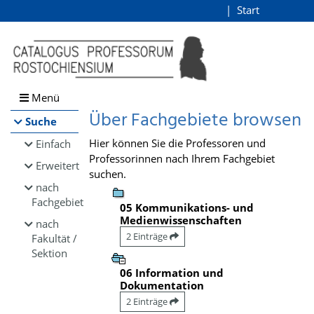
Browsen
Start
Login
direkt zum Inhalt
Menü
Über Fachgebiete browsen
Suche
Hier können Sie die Professoren und
Einfach
Professorinnen nach Ihrem Fachgebiet
Erweitert
suchen.
nach
Fachgebiet
05 Kommunikations- und
Medienwissenschaften
nach
2 Einträge
Fakultät /
Sektion
06 Information und
Dokumentation
2 Einträge