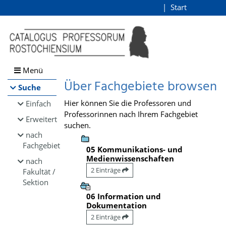
Browsen
Start
Login
direkt zum Inhalt
Menü
Über Fachgebiete browsen
Suche
Hier können Sie die Professoren und
Einfach
Professorinnen nach Ihrem Fachgebiet
Erweitert
suchen.
nach
Fachgebiet
05 Kommunikations- und
Medienwissenschaften
nach
2 Einträge
Fakultät /
Sektion
06 Information und
Dokumentation
2 Einträge