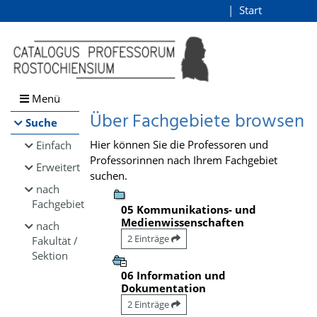
Browsen
Start
Login
direkt zum Inhalt
Menü
Über Fachgebiete browsen
Suche
Hier können Sie die Professoren und
Einfach
Professorinnen nach Ihrem Fachgebiet
Erweitert
suchen.
nach
Fachgebiet
05 Kommunikations- und
Medienwissenschaften
nach
2 Einträge
Fakultät /
Sektion
06 Information und
Dokumentation
2 Einträge