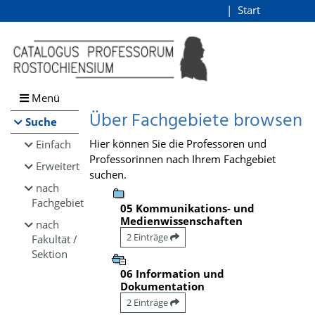
Browsen
Start
Login
direkt zum Inhalt
Menü
Über Fachgebiete browsen
Suche
Hier können Sie die Professoren und
Einfach
Professorinnen nach Ihrem Fachgebiet
Erweitert
suchen.
nach
Fachgebiet
05 Kommunikations- und
Medienwissenschaften
nach
2 Einträge
Fakultät /
Sektion
06 Information und
Dokumentation
2 Einträge