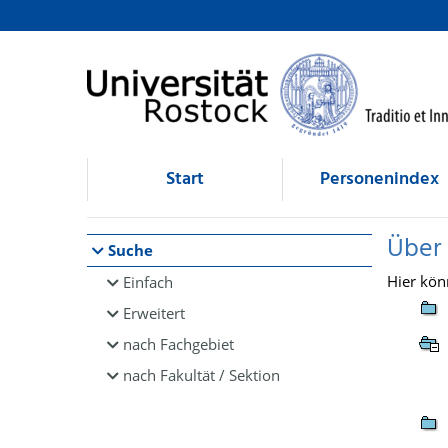
Browsen
direkt zum Inhalt
Start
Personenindex
Über
Suche
Hier kön
Einfach
Erweitert
nach Fachgebiet
nach Fakultät / Sektion