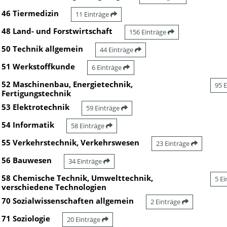
46 Tiermedizin
11 Einträge
48 Land- und Forstwirtschaft
156 Einträge
50 Technik allgemein
44 Einträge
51 Werkstoffkunde
6 Einträge
52 Maschinenbau, Energietechnik,
95 
Fertigungstechnik
53 Elektrotechnik
59 Einträge
54 Informatik
58 Einträge
55 Verkehrstechnik, Verkehrswesen
23 Einträge
56 Bauwesen
34 Einträge
58 Chemische Technik, Umwelttechnik,
5 E
verschiedene Technologien
70 Sozialwissenschaften allgemein
2 Einträge
71 Soziologie
20 Einträge