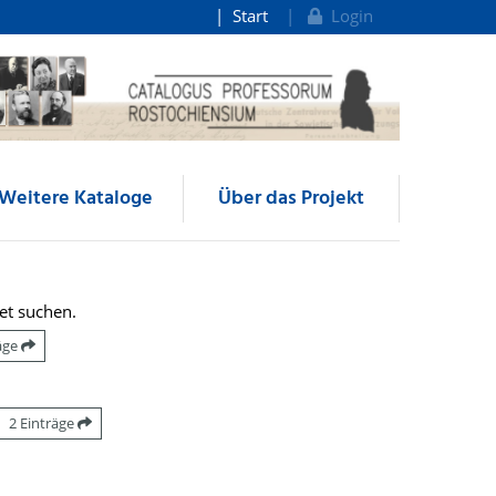
Start
Login
Weitere Kataloge
Über das Projekt
et suchen.
räge
2 Einträge