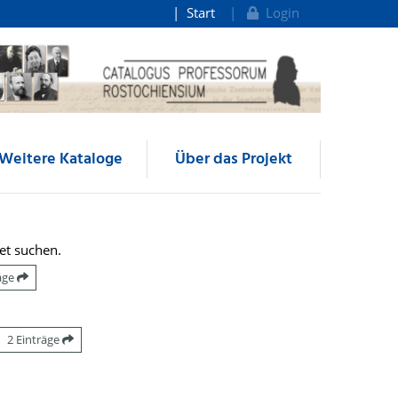
Start
Login
Weitere Kataloge
Über das Projekt
et suchen.
räge
2 Einträge