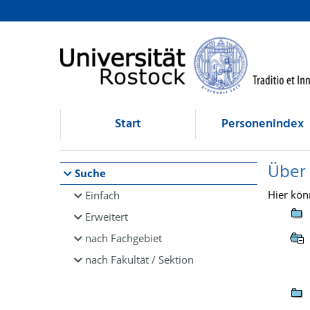
Browsen
direkt zum Inhalt
Start
Personenindex
Über
Suche
Hier kön
Einfach
Erweitert
nach Fachgebiet
nach Fakultät / Sektion