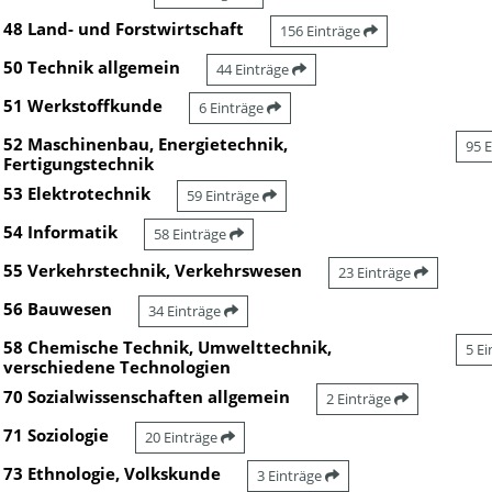
48 Land- und Forstwirtschaft
156 Einträge
50 Technik allgemein
44 Einträge
51 Werkstoffkunde
6 Einträge
52 Maschinenbau, Energietechnik,
95 
Fertigungstechnik
53 Elektrotechnik
59 Einträge
54 Informatik
58 Einträge
55 Verkehrstechnik, Verkehrswesen
23 Einträge
56 Bauwesen
34 Einträge
58 Chemische Technik, Umwelttechnik,
5 E
verschiedene Technologien
70 Sozialwissenschaften allgemein
2 Einträge
71 Soziologie
20 Einträge
73 Ethnologie, Volkskunde
3 Einträge