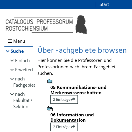
Browsen
Start
Login
direkt zum Inhalt
Menü
Über Fachgebiete browsen
Suche
Hier können Sie die Professoren und
Einfach
Professorinnen nach Ihrem Fachgebiet
Erweitert
suchen.
nach
Fachgebiet
05 Kommunikations- und
Medienwissenschaften
nach
2 Einträge
Fakultät /
Sektion
06 Information und
Dokumentation
2 Einträge