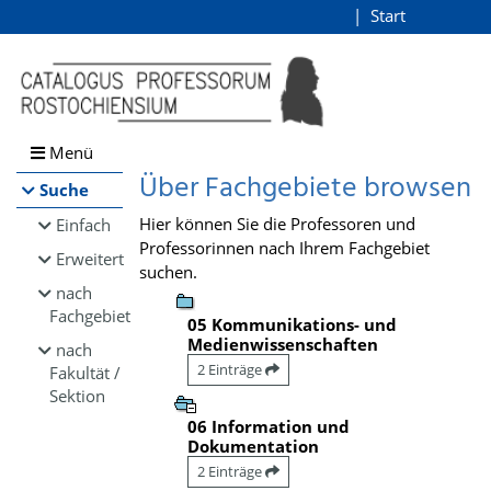
Browsen
Start
Login
direkt zum Inhalt
Menü
Über Fachgebiete browsen
Suche
Hier können Sie die Professoren und
Einfach
Professorinnen nach Ihrem Fachgebiet
Erweitert
suchen.
nach
Fachgebiet
05 Kommunikations- und
Medienwissenschaften
nach
2 Einträge
Fakultät /
Sektion
06 Information und
Dokumentation
2 Einträge