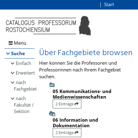
Browsen
Start
Login
direkt zum Inhalt
Menü
Über Fachgebiete browsen
Suche
Hier können Sie die Professoren und
Einfach
Professorinnen nach Ihrem Fachgebiet
Erweitert
suchen.
nach
Fachgebiet
05 Kommunikations- und
Medienwissenschaften
nach
2 Einträge
Fakultät /
Sektion
06 Information und
Dokumentation
2 Einträge