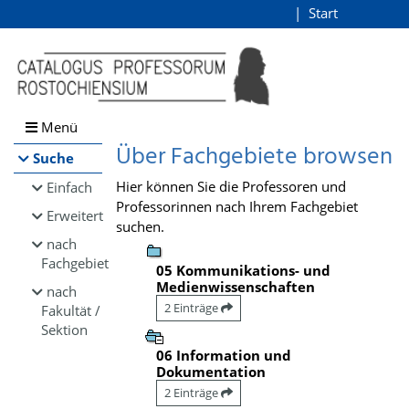
Browsen
Start
Login
direkt zum Inhalt
Menü
Über Fachgebiete browsen
Suche
Hier können Sie die Professoren und
Einfach
Professorinnen nach Ihrem Fachgebiet
Erweitert
suchen.
nach
Fachgebiet
05 Kommunikations- und
Medienwissenschaften
nach
2 Einträge
Fakultät /
Sektion
06 Information und
Dokumentation
2 Einträge