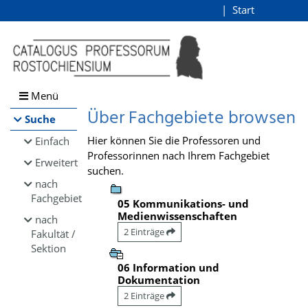
Browsen
Start
Login
direkt zum Inhalt
Menü
Über Fachgebiete browsen
Suche
Hier können Sie die Professoren und
Einfach
Professorinnen nach Ihrem Fachgebiet
Erweitert
suchen.
nach
Fachgebiet
05 Kommunikations- und
Medienwissenschaften
nach
2 Einträge
Fakultät /
Sektion
06 Information und
Dokumentation
2 Einträge