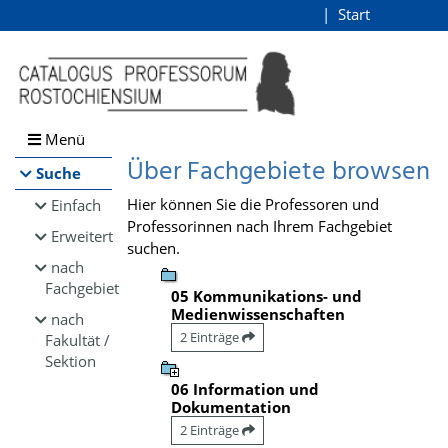
Browsen
Start
Login
direkt zum Inhalt
Menü
Über Fachgebiete browsen
Suche
Hier können Sie die Professoren und
Einfach
Professorinnen nach Ihrem Fachgebiet
Erweitert
suchen.
nach
Fachgebiet
05 Kommunikations- und
Medienwissenschaften
nach
2 Einträge
Fakultät /
Sektion
06 Information und
Dokumentation
2 Einträge