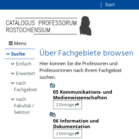
Browsen
Start
Login
direkt zum Inhalt
Menü
Über Fachgebiete browsen
Suche
Hier können Sie die Professoren und
Einfach
Professorinnen nach Ihrem Fachgebiet
Erweitert
suchen.
nach
Fachgebiet
05 Kommunikations- und
Medienwissenschaften
nach
2 Einträge
Fakultät /
Sektion
06 Information und
Dokumentation
2 Einträge