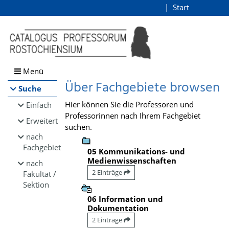
Browsen
Start
Login
direkt zum Inhalt
Menü
Über Fachgebiete browsen
Suche
Hier können Sie die Professoren und
Einfach
Professorinnen nach Ihrem Fachgebiet
Erweitert
suchen.
nach
Fachgebiet
05 Kommunikations- und
Medienwissenschaften
nach
2 Einträge
Fakultät /
Sektion
06 Information und
Dokumentation
2 Einträge