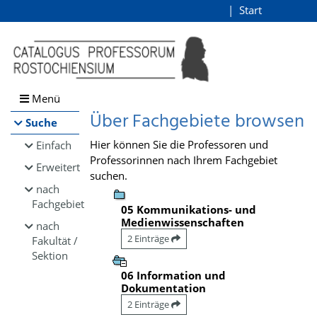
Browsen
Start
Login
direkt zum Inhalt
Menü
Über Fachgebiete browsen
Suche
Hier können Sie die Professoren und
Einfach
Professorinnen nach Ihrem Fachgebiet
Erweitert
suchen.
nach
Fachgebiet
05 Kommunikations- und
Medienwissenschaften
nach
2 Einträge
Fakultät /
Sektion
06 Information und
Dokumentation
2 Einträge