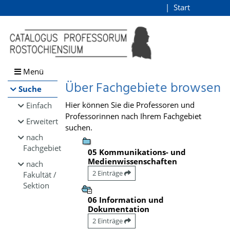
Browsen
Start
Login
direkt zum Inhalt
Menü
Über Fachgebiete browsen
Suche
Hier können Sie die Professoren und
Einfach
Professorinnen nach Ihrem Fachgebiet
Erweitert
suchen.
nach
Fachgebiet
05 Kommunikations- und
Medienwissenschaften
nach
2 Einträge
Fakultät /
Sektion
06 Information und
Dokumentation
2 Einträge