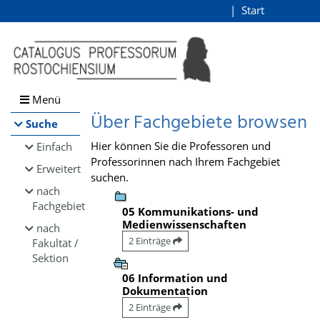
Browsen
Start
Login
direkt zum Inhalt
Menü
Über Fachgebiete browsen
Suche
Hier können Sie die Professoren und
Einfach
Professorinnen nach Ihrem Fachgebiet
Erweitert
suchen.
nach
Fachgebiet
05 Kommunikations- und
Medienwissenschaften
nach
2 Einträge
Fakultät /
Sektion
06 Information und
Dokumentation
2 Einträge