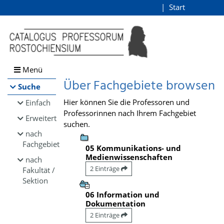
Browsen
Start
Login
direkt zum Inhalt
Menü
Über Fachgebiete browsen
Suche
Hier können Sie die Professoren und
Einfach
Professorinnen nach Ihrem Fachgebiet
Erweitert
suchen.
nach
Fachgebiet
05 Kommunikations- und
Medienwissenschaften
nach
2 Einträge
Fakultät /
Sektion
06 Information und
Dokumentation
2 Einträge