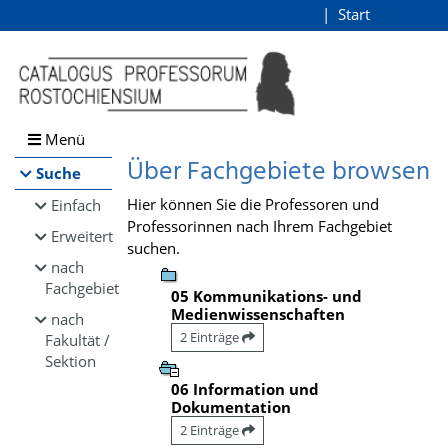
Browsen
Start
Login
direkt zum Inhalt
Menü
Über Fachgebiete browsen
Suche
Hier können Sie die Professoren und
Einfach
Professorinnen nach Ihrem Fachgebiet
Erweitert
suchen.
nach
Fachgebiet
05 Kommunikations- und
Medienwissenschaften
nach
2 Einträge
Fakultät /
Sektion
06 Information und
Dokumentation
2 Einträge