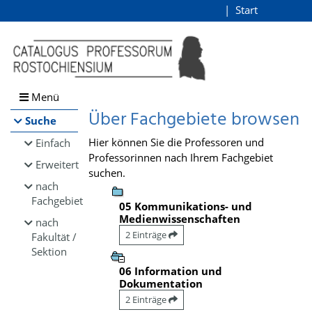
Browsen
Start
Login
direkt zum Inhalt
Menü
Über Fachgebiete browsen
Suche
Hier können Sie die Professoren und
Einfach
Professorinnen nach Ihrem Fachgebiet
Erweitert
suchen.
nach
Fachgebiet
05 Kommunikations- und
Medienwissenschaften
nach
2 Einträge
Fakultät /
Sektion
06 Information und
Dokumentation
2 Einträge