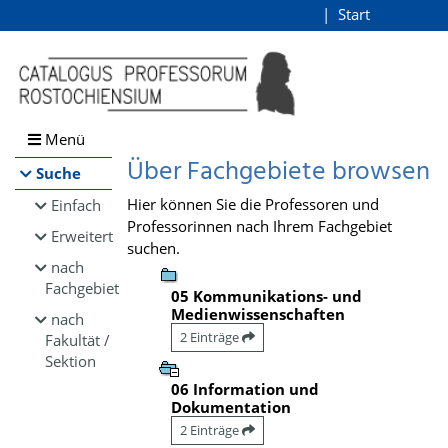
Browsen
Start
Login
direkt zum Inhalt
Menü
Über Fachgebiete browsen
Suche
Hier können Sie die Professoren und
Einfach
Professorinnen nach Ihrem Fachgebiet
Erweitert
suchen.
nach
Fachgebiet
05 Kommunikations- und
Medienwissenschaften
nach
2 Einträge
Fakultät /
Sektion
06 Information und
Dokumentation
2 Einträge