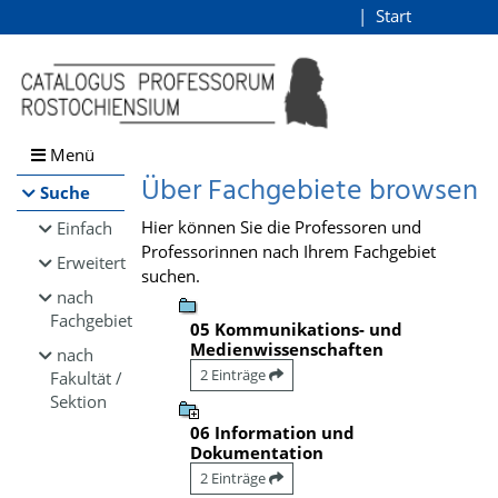
Browsen
Start
Login
direkt zum Inhalt
Menü
Über Fachgebiete browsen
Suche
Hier können Sie die Professoren und
Einfach
Professorinnen nach Ihrem Fachgebiet
Erweitert
suchen.
nach
Fachgebiet
05 Kommunikations- und
Medienwissenschaften
nach
2 Einträge
Fakultät /
Sektion
06 Information und
Dokumentation
2 Einträge