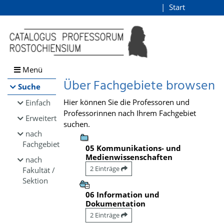
Browsen
Start
Login
direkt zum Inhalt
Menü
Über Fachgebiete browsen
Suche
Hier können Sie die Professoren und
Einfach
Professorinnen nach Ihrem Fachgebiet
Erweitert
suchen.
nach
Fachgebiet
05 Kommunikations- und
Medienwissenschaften
nach
2 Einträge
Fakultät /
Sektion
06 Information und
Dokumentation
2 Einträge