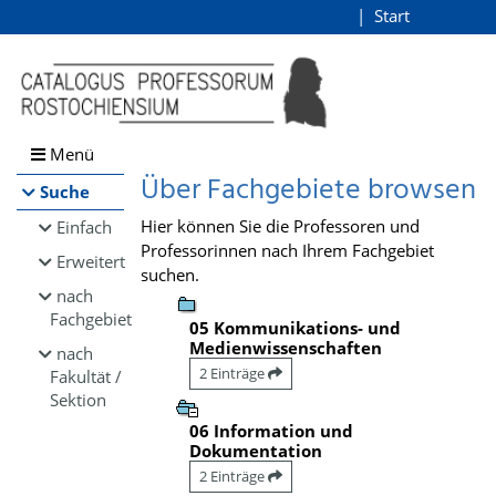
Browsen
Start
Login
direkt zum Inhalt
Menü
Über Fachgebiete browsen
Suche
Hier können Sie die Professoren und
Einfach
Professorinnen nach Ihrem Fachgebiet
Erweitert
suchen.
nach
Fachgebiet
05 Kommunikations- und
Medienwissenschaften
nach
2 Einträge
Fakultät /
Sektion
06 Information und
Dokumentation
2 Einträge