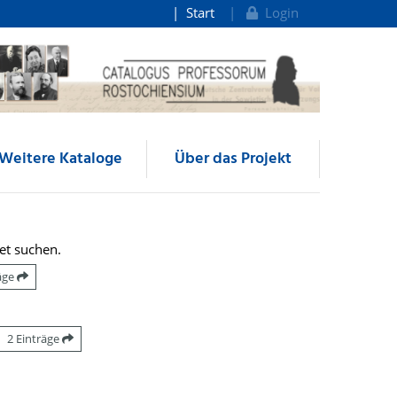
Start
Login
Weitere Kataloge
Über das Projekt
et suchen.
räge
2 Einträge