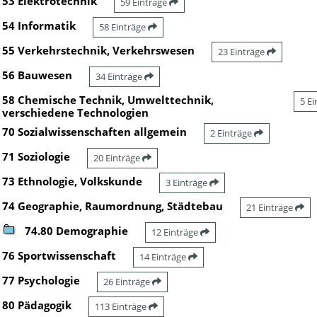
53 Elektrotechnik
59 Einträge
54 Informatik
58 Einträge
55 Verkehrstechnik, Verkehrswesen
23 Einträge
56 Bauwesen
34 Einträge
58 Chemische Technik, Umwelttechnik,
5 E
verschiedene Technologien
70 Sozialwissenschaften allgemein
2 Einträge
71 Soziologie
20 Einträge
73 Ethnologie, Volkskunde
3 Einträge
74 Geographie, Raumordnung, Städtebau
21 Einträge
74.80 Demographie
12 Einträge
76 Sportwissenschaft
14 Einträge
77 Psychologie
26 Einträge
80 Pädagogik
113 Einträge