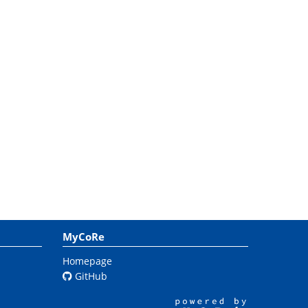
MyCoRe
Homepage
GitHub