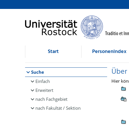
Browsen
direkt zum Inhalt
Start
Personenindex
Über
Suche
Hier kön
Einfach
Erweitert
nach Fachgebiet
nach Fakultät / Sektion