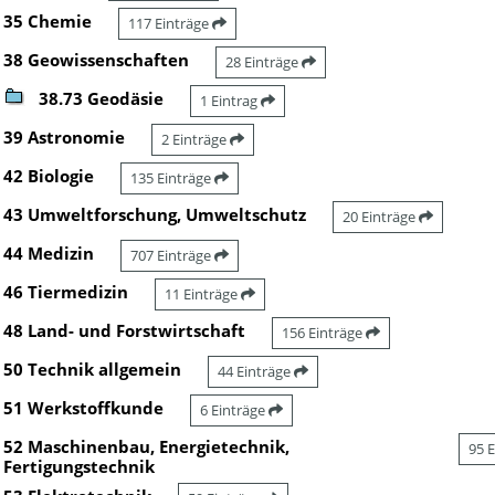
35 Chemie
117 Einträge
38 Geowissenschaften
28 Einträge
38.73 Geodäsie
1 Eintrag
39 Astronomie
2 Einträge
42 Biologie
135 Einträge
43 Umweltforschung, Umweltschutz
20 Einträge
44 Medizin
707 Einträge
46 Tiermedizin
11 Einträge
48 Land- und Forstwirtschaft
156 Einträge
50 Technik allgemein
44 Einträge
51 Werkstoffkunde
6 Einträge
52 Maschinenbau, Energietechnik,
95 
Fertigungstechnik