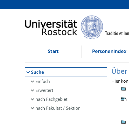
Browsen
direkt zum Inhalt
Start
Personenindex
Über
Suche
Hier kön
Einfach
Erweitert
nach Fachgebiet
nach Fakultät / Sektion