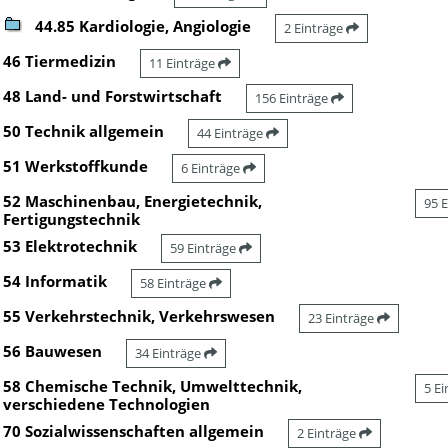
44.85 Kardiologie, Angiologie
2 Einträge
46 Tiermedizin
11 Einträge
48 Land- und Forstwirtschaft
156 Einträge
50 Technik allgemein
44 Einträge
51 Werkstoffkunde
6 Einträge
52 Maschinenbau, Energietechnik,
95 
Fertigungstechnik
53 Elektrotechnik
59 Einträge
54 Informatik
58 Einträge
55 Verkehrstechnik, Verkehrswesen
23 Einträge
56 Bauwesen
34 Einträge
58 Chemische Technik, Umwelttechnik,
5 E
verschiedene Technologien
70 Sozialwissenschaften allgemein
2 Einträge