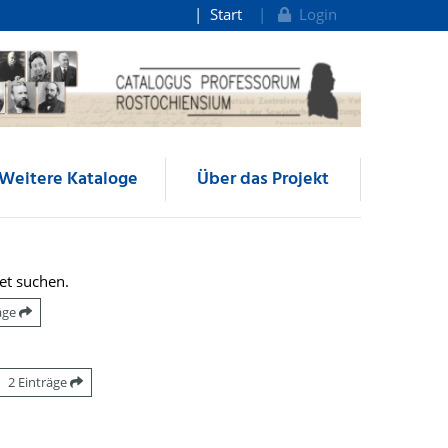
Start
Login
Weitere Kataloge
Über das Projekt
et suchen.
räge
2 Einträge