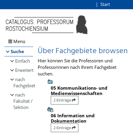
Browsen
Start
Login
direkt zum Inhalt
Menü
Über Fachgebiete browsen
Suche
Hier können Sie die Professoren und
Einfach
Professorinnen nach Ihrem Fachgebiet
Erweitert
suchen.
nach
Fachgebiet
05 Kommunikations- und
Medienwissenschaften
nach
2 Einträge
Fakultät /
Sektion
06 Information und
Dokumentation
2 Einträge