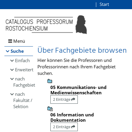
Browsen
Start
Login
direkt zum Inhalt
Menü
Über Fachgebiete browsen
Suche
Hier können Sie die Professoren und
Einfach
Professorinnen nach Ihrem Fachgebiet
Erweitert
suchen.
nach
Fachgebiet
05 Kommunikations- und
Medienwissenschaften
nach
2 Einträge
Fakultät /
Sektion
06 Information und
Dokumentation
2 Einträge