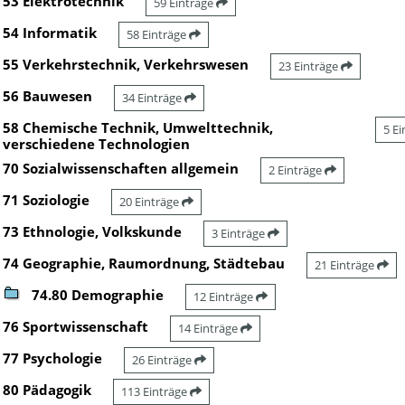
53 Elektrotechnik
59 Einträge
54 Informatik
58 Einträge
55 Verkehrstechnik, Verkehrswesen
23 Einträge
56 Bauwesen
34 Einträge
58 Chemische Technik, Umwelttechnik,
5 E
verschiedene Technologien
70 Sozialwissenschaften allgemein
2 Einträge
71 Soziologie
20 Einträge
73 Ethnologie, Volkskunde
3 Einträge
74 Geographie, Raumordnung, Städtebau
21 Einträge
74.80 Demographie
12 Einträge
76 Sportwissenschaft
14 Einträge
77 Psychologie
26 Einträge
80 Pädagogik
113 Einträge