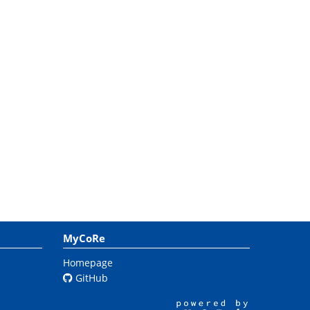
MyCoRe
Homepage
GitHub