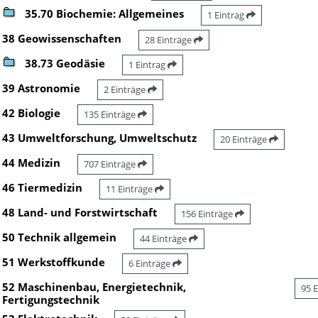
35.70 Biochemie: Allgemeines
1 Eintrag
38 Geowissenschaften
28 Einträge
38.73 Geodäsie
1 Eintrag
39 Astronomie
2 Einträge
42 Biologie
135 Einträge
43 Umweltforschung, Umweltschutz
20 Einträge
44 Medizin
707 Einträge
46 Tiermedizin
11 Einträge
48 Land- und Forstwirtschaft
156 Einträge
50 Technik allgemein
44 Einträge
51 Werkstoffkunde
6 Einträge
52 Maschinenbau, Energietechnik,
95 
Fertigungstechnik