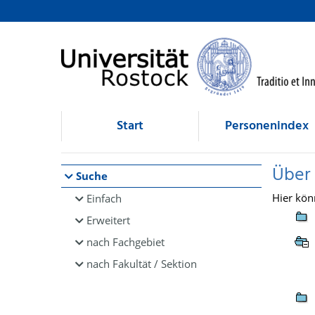
Browsen
direkt zum Inhalt
Start
Personenindex
Über
Suche
Hier kön
Einfach
Erweitert
nach Fachgebiet
nach Fakultät / Sektion