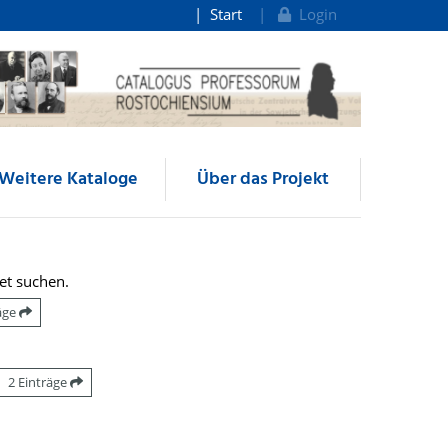
Start
Login
Weitere Kataloge
Über das Projekt
et suchen.
räge
2 Einträge