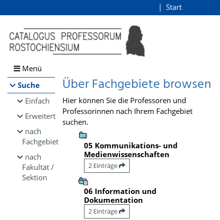
Browsen
Start
Login
direkt zum Inhalt
Menü
Über Fachgebiete browsen
Suche
Hier können Sie die Professoren und
Einfach
Professorinnen nach Ihrem Fachgebiet
Erweitert
suchen.
nach
Fachgebiet
05 Kommunikations- und
Medienwissenschaften
nach
2 Einträge
Fakultät /
Sektion
06 Information und
Dokumentation
2 Einträge