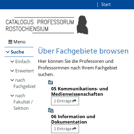
Browsen
Start
Login
direkt zum Inhalt
Menü
Über Fachgebiete browsen
Suche
Hier können Sie die Professoren und
Einfach
Professorinnen nach Ihrem Fachgebiet
Erweitert
suchen.
nach
Fachgebiet
05 Kommunikations- und
Medienwissenschaften
nach
2 Einträge
Fakultät /
Sektion
06 Information und
Dokumentation
2 Einträge