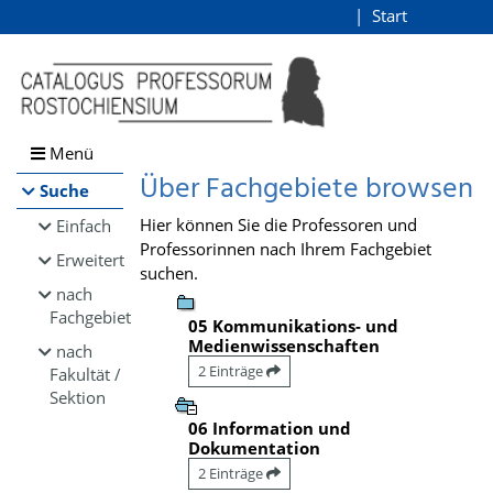
Browsen
Start
Login
direkt zum Inhalt
Menü
Über Fachgebiete browsen
Suche
Hier können Sie die Professoren und
Einfach
Professorinnen nach Ihrem Fachgebiet
Erweitert
suchen.
nach
Fachgebiet
05 Kommunikations- und
Medienwissenschaften
nach
2 Einträge
Fakultät /
Sektion
06 Information und
Dokumentation
2 Einträge