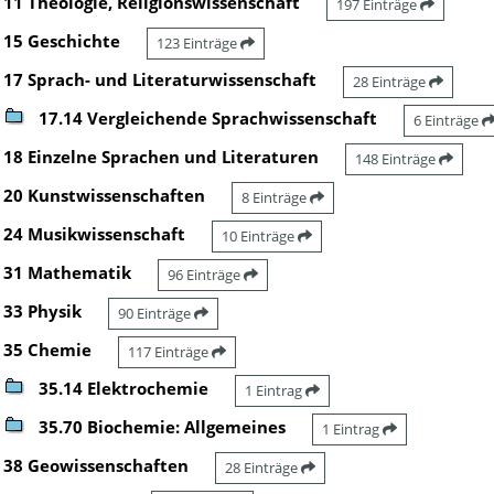
11 Theologie, Religionswissenschaft
197 Einträge
15 Geschichte
123 Einträge
17 Sprach- und Literaturwissenschaft
28 Einträge
17.14 Vergleichende Sprachwissenschaft
6 Einträge
18 Einzelne Sprachen und Literaturen
148 Einträge
20 Kunstwissenschaften
8 Einträge
24 Musikwissenschaft
10 Einträge
31 Mathematik
96 Einträge
33 Physik
90 Einträge
35 Chemie
117 Einträge
35.14 Elektrochemie
1 Eintrag
35.70 Biochemie: Allgemeines
1 Eintrag
38 Geowissenschaften
28 Einträge