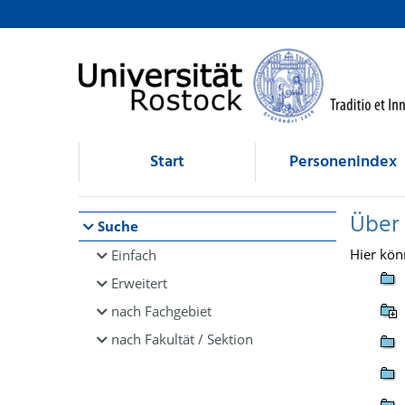
Browsen
direkt zum Inhalt
Start
Personenindex
Über
Suche
Hier kön
Einfach
Erweitert
nach Fachgebiet
nach Fakultät / Sektion