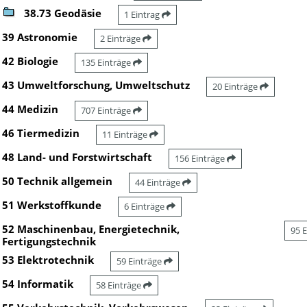
38.73 Geodäsie
1 Eintrag
39 Astronomie
2 Einträge
42 Biologie
135 Einträge
43 Umweltforschung, Umweltschutz
20 Einträge
44 Medizin
707 Einträge
46 Tiermedizin
11 Einträge
48 Land- und Forstwirtschaft
156 Einträge
50 Technik allgemein
44 Einträge
51 Werkstoffkunde
6 Einträge
52 Maschinenbau, Energietechnik,
95 
Fertigungstechnik
53 Elektrotechnik
59 Einträge
54 Informatik
58 Einträge