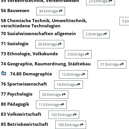
55 Verkehrstechnik, Verkehrswesen
23 Einträge
56 Bauwesen
34 Einträge
58 Chemische Technik, Umwelttechnik,
5 E
verschiedene Technologien
70 Sozialwissenschaften allgemein
2 Einträge
71 Soziologie
20 Einträge
73 Ethnologie, Volkskunde
3 Einträge
74 Geographie, Raumordnung, Städtebau
21 Einträge
74.80 Demographie
12 Einträge
76 Sportwissenschaft
14 Einträge
77 Psychologie
26 Einträge
80 Pädagogik
113 Einträge
83 Volkswirtschaft
102 Einträge
85 Betriebswirtschaft
100 Einträge