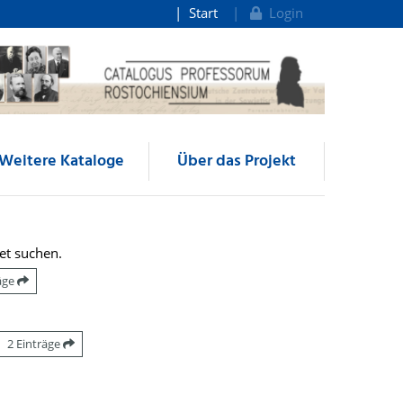
Start
Login
Weitere Kataloge
Über das Projekt
et suchen.
räge
2 Einträge