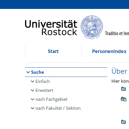
Browsen
direkt zum Inhalt
Start
Personenindex
Über
Suche
Hier kön
Einfach
Erweitert
nach Fachgebiet
nach Fakultät / Sektion