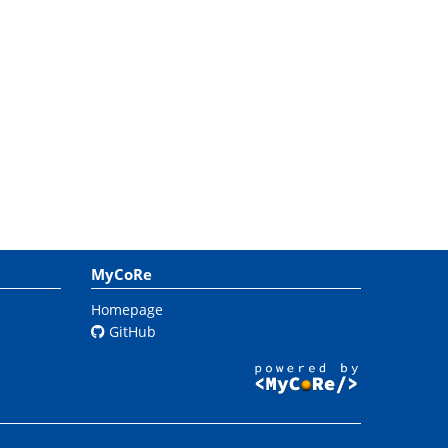
MyCoRe
Homepage
GitHub