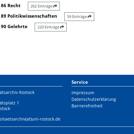
86 Recht
262 Einträge
89 Politikwissenschaften
59 Einträge
90 Gelehrte
220 Einträge
Service
ätsarchiv Rostock
Impressum
Datenschutzerklärung
ätsplatz 1
Barrierefreiheit
stock
sitaetsarchiv(at)uni-rostock.de