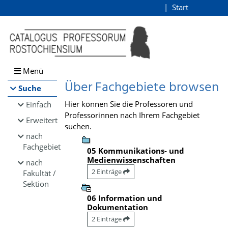
Browsen
Start
Login
direkt zum Inhalt
Menü
Über Fachgebiete browsen
Suche
Hier können Sie die Professoren und
Einfach
Professorinnen nach Ihrem Fachgebiet
Erweitert
suchen.
nach
Fachgebiet
05 Kommunikations- und
Medienwissenschaften
nach
2 Einträge
Fakultät /
Sektion
06 Information und
Dokumentation
2 Einträge