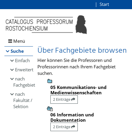
Browsen
Start
Login
direkt zum Inhalt
Menü
Über Fachgebiete browsen
Suche
Hier können Sie die Professoren und
Einfach
Professorinnen nach Ihrem Fachgebiet
Erweitert
suchen.
nach
Fachgebiet
05 Kommunikations- und
Medienwissenschaften
nach
2 Einträge
Fakultät /
Sektion
06 Information und
Dokumentation
2 Einträge