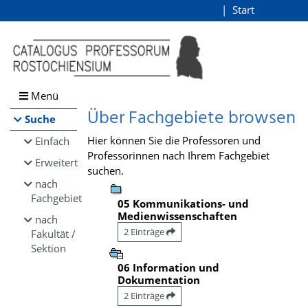
Browsen
Start
Login
direkt zum Inhalt
Menü
Über Fachgebiete browsen
Suche
Hier können Sie die Professoren und
Einfach
Professorinnen nach Ihrem Fachgebiet
Erweitert
suchen.
nach
Fachgebiet
05 Kommunikations- und
Medienwissenschaften
nach
2 Einträge
Fakultät /
Sektion
06 Information und
Dokumentation
2 Einträge