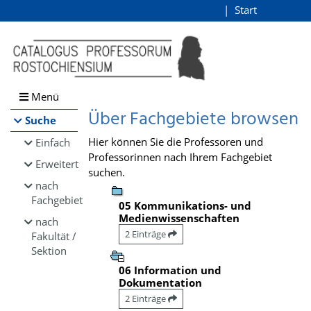
Browsen
Start
Login
direkt zum Inhalt
Menü
Über Fachgebiete browsen
Suche
Hier können Sie die Professoren und
Einfach
Professorinnen nach Ihrem Fachgebiet
Erweitert
suchen.
nach
Fachgebiet
05 Kommunikations- und
Medienwissenschaften
nach
2 Einträge
Fakultät /
Sektion
06 Information und
Dokumentation
2 Einträge