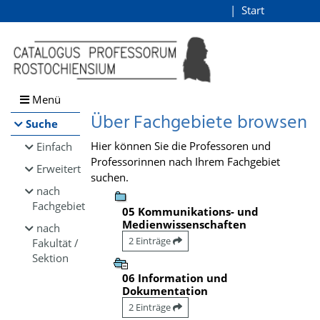
Browsen
Start
Login
direkt zum Inhalt
Menü
Über Fachgebiete browsen
Suche
Hier können Sie die Professoren und
Einfach
Professorinnen nach Ihrem Fachgebiet
Erweitert
suchen.
nach
Fachgebiet
05 Kommunikations- und
Medienwissenschaften
nach
2 Einträge
Fakultät /
Sektion
06 Information und
Dokumentation
2 Einträge